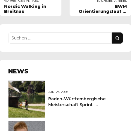
VORHERIGER ARTIKEL
NÄCHSTER ARTIKEL
Nordic Walking in
BWM
Breitnau
Orientierungslauf in
Rothaus
NEWS
JUNI 24, 2026
Baden-Württembergische
Meisterschaft Sprint-
Orientierungslauf im Freiburger
Seepark