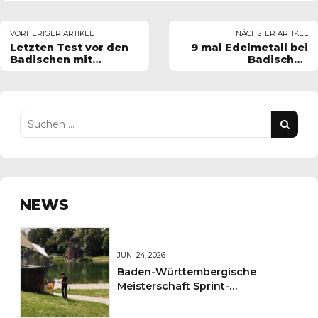
VORHERIGER ARTIKEL
NÄCHSTER ARTIKEL
Letzten Test vor den
9 mal Edelmetall bei
Badischen mit
Badischen
Bravour bestanden
Meisterschaften
NEWS
JUNI 24, 2026
Baden-Württembergische
Meisterschaft Sprint-
Orientierungslauf im Freiburger
Seepark