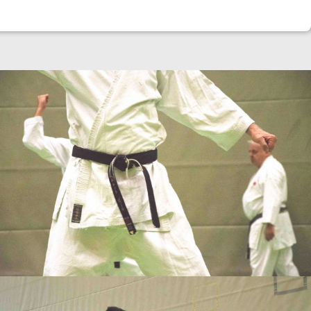
9
9
0
0